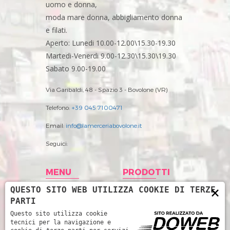
uomo e donna,
moda mare donna, abbigliamento donna
e filati.
Aperto: Lunedi 10.00-12.00\15.30-19.30
Martedi-Venerdi 9.00-12.30\15.30\19.30
Sabato 9.00-19.00
Via Garibaldi, 48 - Spazio 3 - Bovolone (VR)
Telefono:
+39 045 7100471
Email:
info@lamerceriabovolone.it
Seguici:
MENU
PRODOTTI
×
QUESTO SITO WEB UTILIZZA COOKIE DI TERZE
Home
Abbigliamento
PARTI
Storia
Accessori merceria
Questo sito utilizza cookie
tecnici per la navigazione e
Prodotti
Filati