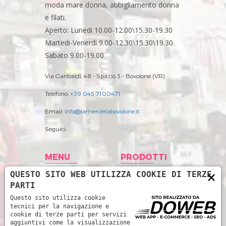
moda mare donna, abbigliamento donna
e filati.
Aperto: Lunedi 10.00-12.00\15.30-19.30
Martedi-Venerdi 9.00-12.30\15.30\19.30
Sabato 9.00-19.00
Via Garibaldi, 48 - Spazio 3 - Bovolone (VR)
Telefono:
+39 045 7100471
Email:
info@lamerceriabovolone.it
Seguici:
MENU
PRODOTTI
×
QUESTO SITO WEB UTILIZZA COOKIE DI TERZE
Home
Abbigliamento
PARTI
Storia
Accessori merceria
Questo sito utilizza cookie
tecnici per la navigazione e
Prodotti
Filati
cookie di terze parti per servizi
aggiuntivi come la visualizzazione
News
Intimo Donna