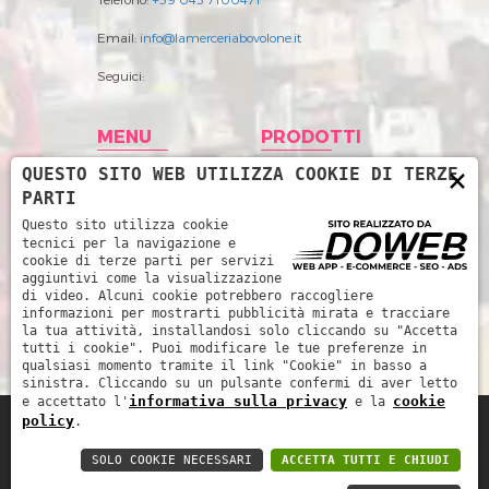
Email:
info@lamerceriabovolone.it
Seguici:
MENU
PRODOTTI
×
QUESTO SITO WEB UTILIZZA COOKIE DI TERZE
Home
Abbigliamento
PARTI
Storia
Accessori merceria
Questo sito utilizza cookie
tecnici per la navigazione e
Prodotti
Filati
cookie di terze parti per servizi
aggiuntivi come la visualizzazione
News
Intimo Donna
di video. Alcuni cookie potrebbero raccogliere
informazioni per mostrarti pubblicità mirata e tracciare
Contatti
Intimo uomo
la tua attività, installandosi solo cliccando su "Accetta
tutti i cookie". Puoi modificare le tue preferenze in
Mare
qualsiasi momento tramite il link "Cookie" in basso a
sinistra. Cliccando su un pulsante confermi di aver letto
informativa sulla privacy
cookie
e accettato l'
e la
policy
.
La Merceria da René di Piccoli Barbara e
SOLO COOKIE NECESSARI
ACCETTA TUTTI E CHIUDI
Marinella snc - P.IVA: 03252510239 -
Informativa sulla privacy
-
Cookie policy