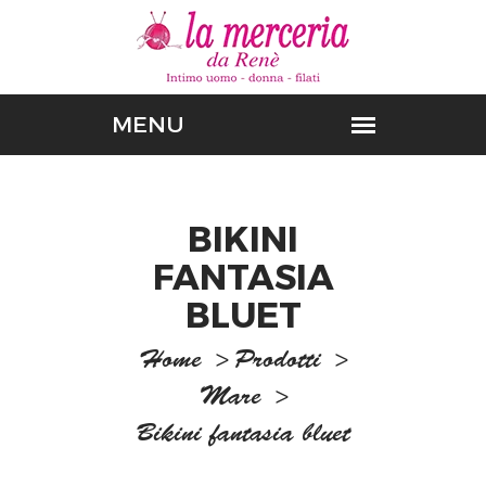
BIKINI
FANTASIA
BLUET
Home
>
Prodotti
>
Mare
>
Bikini fantasia bluet