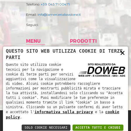
Telefono:
+39 045 7100471
Email:
info@lamerceriabovolone.it
Seguici:
MENU
PRODOTTI
×
QUESTO SITO WEB UTILIZZA COOKIE DI TERZE
Home
Abbigliamento
PARTI
Storia
Accessori merceria
Questo sito utilizza cookie
tecnici per la navigazione e
Prodotti
Filati
cookie di terze parti per servizi
aggiuntivi come la visualizzazione
News
Intimo Donna
di video. Alcuni cookie potrebbero raccogliere
informazioni per mostrarti pubblicità mirata e tracciare
Contatti
Intimo uomo
la tua attività, installandosi solo cliccando su "Accetta
tutti i cookie". Puoi modificare le tue preferenze in
Mare
qualsiasi momento tramite il link "Cookie" in basso a
sinistra. Cliccando su un pulsante confermi di aver letto
informativa sulla privacy
cookie
e accettato l'
e la
policy
.
La Merceria da René di Piccoli Barbara e
SOLO COOKIE NECESSARI
ACCETTA TUTTI E CHIUDI
Marinella snc - P.IVA: 03252510239 -