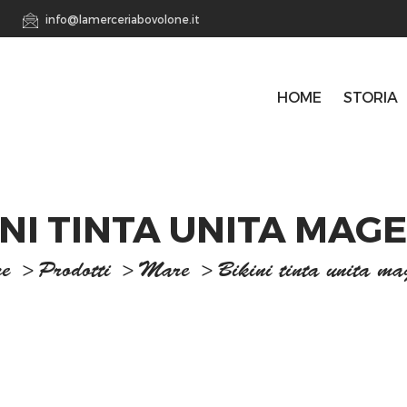
info@lamerceriabovolone.it
HOME
STORIA
INI TINTA UNITA MAG
e
>
Prodotti
>
Mare
>
Bikini tinta unita ma