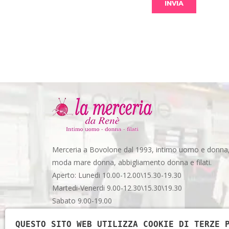
Merceria a Bovolone dal 1993, intimo uomo e donna
moda mare donna, abbigliamento donna e filati.
Aperto: Lunedi 10.00-12.00\15.30-19.30
Martedi-Venerdi 9.00-12.30\15.30\19.30
Sabato 9.00-19.00
Via Garibaldi, 48 - Spazio 3 - Bovolone (VR)
QUESTO SITO WEB UTILIZZA COOKIE DI TERZE 