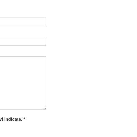
Vuoto
ivi indicate.
*