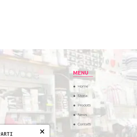
MENU
Home
,
Storia
Prodotti
News
Contatti
×
PARTI