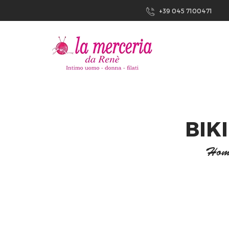
+39 045 7100471
BIK
Hom