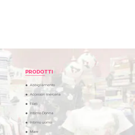
PRODOTTI
Abbigliamento
Accessori merceria
Filati
Intimo Donna
Intimo uomo
Mare