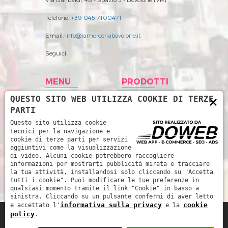
Telefono:
+39 045 7100471
Email:
info@lamerceriabovolone.it
Seguici:
MENU
PRODOTTI
×
QUESTO SITO WEB UTILIZZA COOKIE DI TERZE
Home
Abbigliamento
PARTI
Storia
Accessori merceria
Questo sito utilizza cookie
tecnici per la navigazione e
Prodotti
Filati
cookie di terze parti per servizi
aggiuntivi come la visualizzazione
News
Intimo Donna
di video. Alcuni cookie potrebbero raccogliere
informazioni per mostrarti pubblicità mirata e tracciare
Contatti
Intimo uomo
la tua attività, installandosi solo cliccando su "Accetta
tutti i cookie". Puoi modificare le tue preferenze in
Mare
qualsiasi momento tramite il link "Cookie" in basso a
sinistra. Cliccando su un pulsante confermi di aver letto
informativa sulla privacy
cookie
e accettato l'
e la
policy
.
La Merceria da René di Piccoli Barbara e