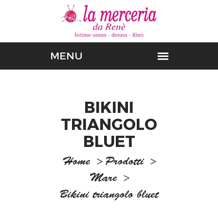
BIKINI
TRIANGOLO
BLUET
Home
>
Prodotti
>
Mare
>
Bikini triangolo bluet