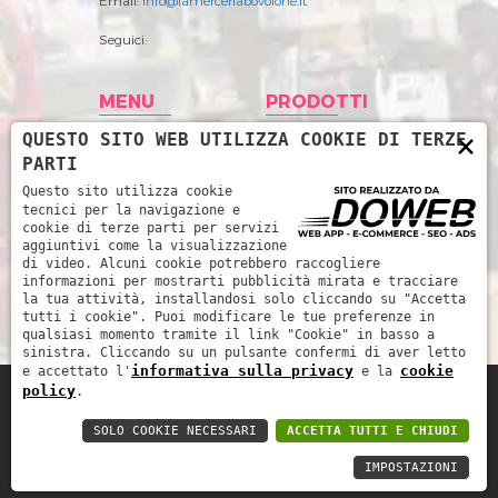
Email:
info@lamerceriabovolone.it
Seguici:
MENU
PRODOTTI
×
QUESTO SITO WEB UTILIZZA COOKIE DI TERZE
Home
Abbigliamento
PARTI
Storia
Accessori merceria
Questo sito utilizza cookie
tecnici per la navigazione e
Prodotti
Filati
cookie di terze parti per servizi
aggiuntivi come la visualizzazione
News
Intimo Donna
di video. Alcuni cookie potrebbero raccogliere
informazioni per mostrarti pubblicità mirata e tracciare
Contatti
Intimo uomo
la tua attività, installandosi solo cliccando su "Accetta
tutti i cookie". Puoi modificare le tue preferenze in
Mare
qualsiasi momento tramite il link "Cookie" in basso a
sinistra. Cliccando su un pulsante confermi di aver letto
informativa sulla privacy
cookie
e accettato l'
e la
policy
.
La Merceria da René di Piccoli Barbara e
SOLO COOKIE NECESSARI
ACCETTA TUTTI E CHIUDI
Marinella snc - P.IVA: 03252510239 -
Informativa sulla privacy
-
Cookie policy
IMPOSTAZIONI