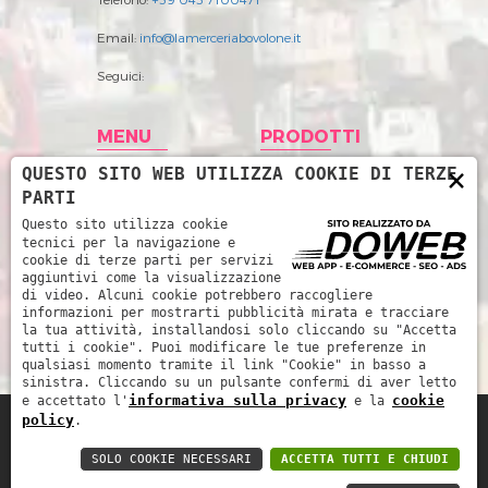
Email:
info@lamerceriabovolone.it
Seguici:
MENU
PRODOTTI
×
QUESTO SITO WEB UTILIZZA COOKIE DI TERZE
Home
Abbigliamento
PARTI
Storia
Accessori merceria
Questo sito utilizza cookie
tecnici per la navigazione e
Prodotti
Filati
cookie di terze parti per servizi
aggiuntivi come la visualizzazione
News
Intimo Donna
di video. Alcuni cookie potrebbero raccogliere
informazioni per mostrarti pubblicità mirata e tracciare
Contatti
Intimo uomo
la tua attività, installandosi solo cliccando su "Accetta
tutti i cookie". Puoi modificare le tue preferenze in
Mare
qualsiasi momento tramite il link "Cookie" in basso a
sinistra. Cliccando su un pulsante confermi di aver letto
informativa sulla privacy
cookie
e accettato l'
e la
policy
.
La Merceria da René di Piccoli Barbara e
SOLO COOKIE NECESSARI
ACCETTA TUTTI E CHIUDI
Marinella snc - P.IVA: 03252510239 -
Informativa sulla privacy
-
Cookie policy