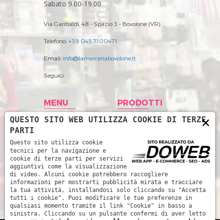
Sabato 9.00-19.00
Via Garibaldi, 48 - Spazio 3 - Bovolone (VR)
Telefono:
+39 045 7100471
Email:
info@lamerceriabovolone.it
Seguici:
MENU
PRODOTTI
×
QUESTO SITO WEB UTILIZZA COOKIE DI TERZE
Home
Abbigliamento
PARTI
Storia
Accessori merceria
Questo sito utilizza cookie
tecnici per la navigazione e
Prodotti
Filati
cookie di terze parti per servizi
aggiuntivi come la visualizzazione
News
Intimo Donna
di video. Alcuni cookie potrebbero raccogliere
informazioni per mostrarti pubblicità mirata e tracciare
Contatti
Intimo uomo
la tua attività, installandosi solo cliccando su "Accetta
tutti i cookie". Puoi modificare le tue preferenze in
Mare
qualsiasi momento tramite il link "Cookie" in basso a
sinistra. Cliccando su un pulsante confermi di aver letto