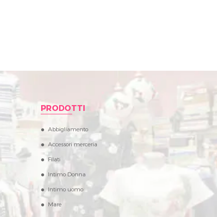
PRODOTTI
Abbigliamento
Accessori merceria
Filati
Intimo Donna
Intimo uomo
Mare