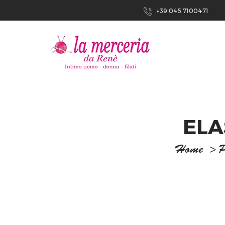
+39 045 7100471
ELA
Home
>
P