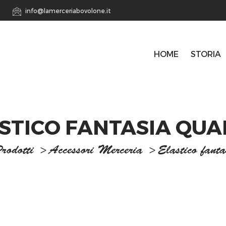
info@lamerceriabovolone.it
HOME
STORIA
STICO FANTASIA QU
rodotti
>
Accessori Merceria
>
Elastico fant