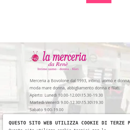
Merceria a Bovolone dal 1993, intimo uomo e donna
moda mare donna, abbigliamento donna e filati.
Aperto: Lunedi 10.00-12.00\15.30-19.30
Martedi-Venerdi 9.00-12.30\15.30\19.30
Sabato 9.00-19.00
Via Garibaldi, 48 - Spazio 3 - Bovolone (VR)
QUESTO SITO WEB UTILIZZA COOKIE DI TERZE 