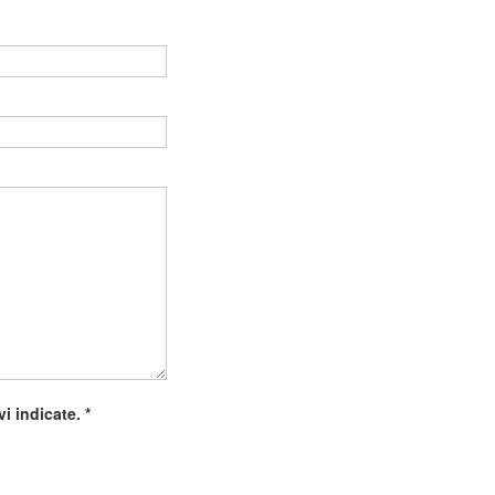
Vuoto
ivi indicate.
*