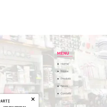
MENU
Home
,
Storia
Prodotti
News
Contatti
×
PARTI