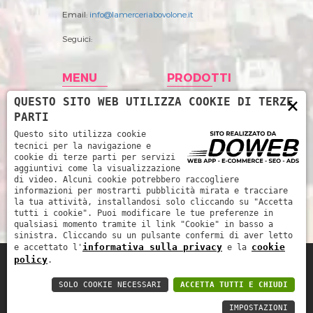
Email:
info@lamerceriabovolone.it
Seguici:
MENU
PRODOTTI
×
QUESTO SITO WEB UTILIZZA COOKIE DI TERZE
Home
Abbigliamento
PARTI
Storia
Accessori merceria
Questo sito utilizza cookie
tecnici per la navigazione e
Prodotti
Filati
cookie di terze parti per servizi
aggiuntivi come la visualizzazione
News
Intimo Donna
di video. Alcuni cookie potrebbero raccogliere
informazioni per mostrarti pubblicità mirata e tracciare
Contatti
Intimo uomo
la tua attività, installandosi solo cliccando su "Accetta
tutti i cookie". Puoi modificare le tue preferenze in
Mare
qualsiasi momento tramite il link "Cookie" in basso a
sinistra. Cliccando su un pulsante confermi di aver letto
informativa sulla privacy
cookie
e accettato l'
e la
policy
.
La Merceria da René di Piccoli Barbara e
SOLO COOKIE NECESSARI
ACCETTA TUTTI E CHIUDI
Marinella snc - P.IVA: 03252510239 -
Informativa sulla privacy
-
Cookie policy
IMPOSTAZIONI