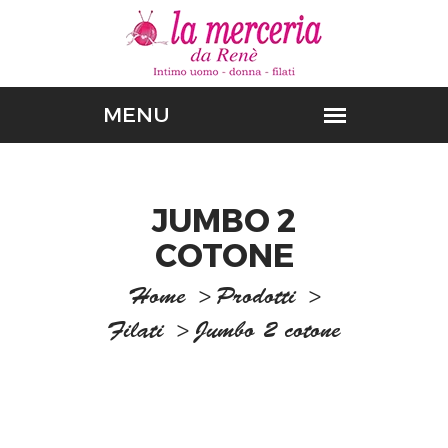
JUMBO 2
COTONE
Home
>
Prodotti
>
Filati
>
Jumbo 2 cotone