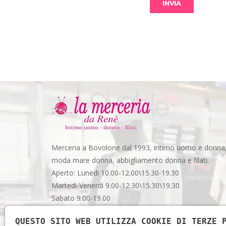
Merceria a Bovolone dal 1993, intimo uomo e donna
moda mare donna, abbigliamento donna e filati.
Aperto: Lunedi 10.00-12.00\15.30-19.30
Martedi-Venerdi 9.00-12.30\15.30\19.30
Sabato 9.00-19.00
Via Garibaldi, 48 - Spazio 3 - Bovolone (VR)
QUESTO SITO WEB UTILIZZA COOKIE DI TERZE 