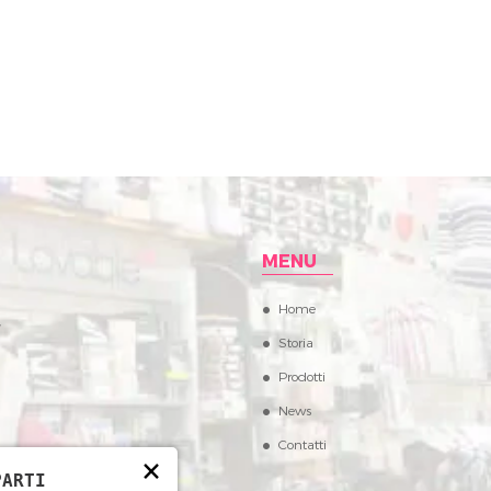
MENU
Home
,
Storia
Prodotti
News
Contatti
×
PARTI