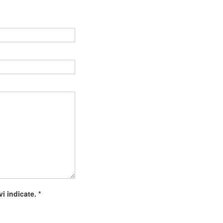
Vuoto
ivi indicate.
*