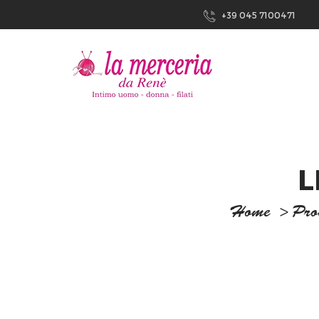
+39 045 7100471
L
Home
>
Pro