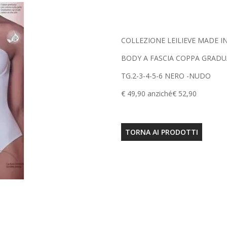
COLLEZIONE LEILIEVE MADE IN
BODY A FASCIA COPPA GRADU
TG.2-3-4-5-6 NERO -NUDO
€ 49,90 anziché€ 52,90
TORNA AI PRODOTTI