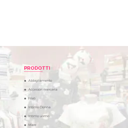
PRODOTTI
Abbigliamento
Accessori merceria
Filati
Intimo Donna
Intimo uomo
Mare