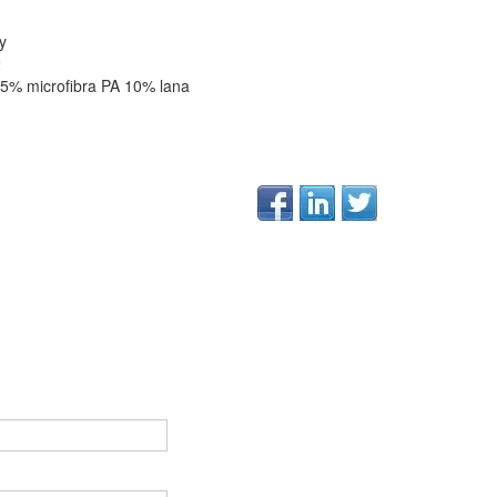
y
2
5% microfibra PA 10% lana
Vuoto