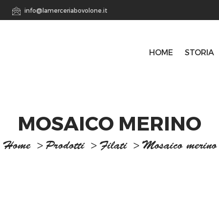
info@lamerceriabovolone.it
HOME
STORIA
MOSAICO MERINO
Home
>
Prodotti
>
Filati
>
Mosaico merino