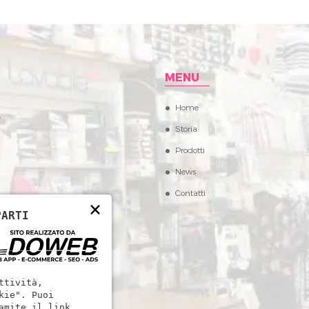
MENU
Home
,
Storia
Prodotti
News
Contatti
×
PARTI
ttività,
kie". Puoi
amite il link