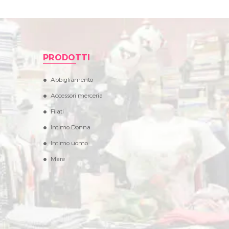
PRODOTTI
Abbigliamento
Accessori merceria
Filati
Intimo Donna
Intimo uomo
Mare