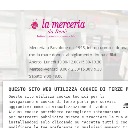
Merceria a Bovolone dal 1993, intimo uomo e donna
moda mare donna, abbigliamento donna e filati.
Aperto: Lunedi 10.00-12.00\15.30-19.30
Martedi-Venerdi 9.00-12.30\15.30\19.30
Sabato 9.00-19.00
Via Garibaldi, 48 - Spazio 3 - Bovolone (VR)
QUESTO SITO WEB UTILIZZA COOKIE DI TERZE 
Questo sito utilizza cookie tecnici per la
Telefono:
+39 045 7100471
navigazione e cookie di terze parti per servizi
aggiuntivi come la visualizzazione di video.
Email:
info@lamerceriabovolone.it
Alcuni cookie potrebbero raccogliere informazioni
per mostrarti pubblicità mirata e tracciare la tua a
Seguici:
installandosi solo cliccando su "Accetta tutti i coo
modificare le tue preferenze in qualsiasi momento tr