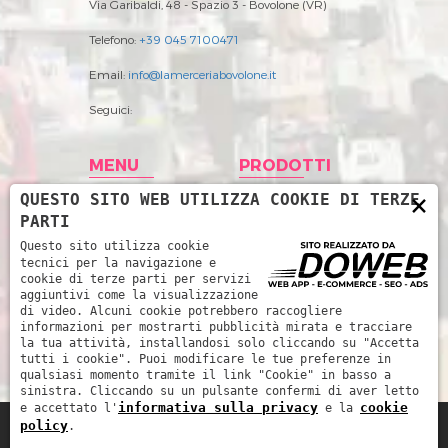
Via Garibaldi, 48 - Spazio 3 - Bovolone (VR)
Telefono:
+39 045 7100471
Email:
info@lamerceriabovolone.it
Seguici:
MENU
PRODOTTI
×
QUESTO SITO WEB UTILIZZA COOKIE DI TERZE
Home
Abbigliamento
PARTI
Storia
Accessori merceria
Questo sito utilizza cookie
tecnici per la navigazione e
Prodotti
Filati
cookie di terze parti per servizi
aggiuntivi come la visualizzazione
News
Intimo Donna
di video. Alcuni cookie potrebbero raccogliere
informazioni per mostrarti pubblicità mirata e tracciare
Contatti
Intimo uomo
la tua attività, installandosi solo cliccando su "Accetta
tutti i cookie". Puoi modificare le tue preferenze in
Mare
qualsiasi momento tramite il link "Cookie" in basso a
sinistra. Cliccando su un pulsante confermi di aver letto
informativa sulla privacy
cookie
e accettato l'
e la
policy
.
La Merceria da René di Piccoli Barbara e