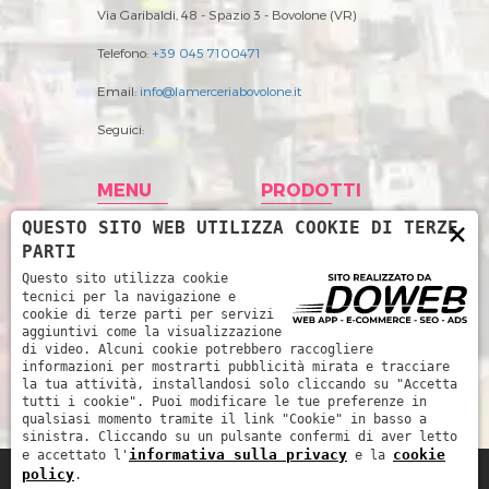
Via Garibaldi, 48 - Spazio 3 - Bovolone (VR)
Telefono:
+39 045 7100471
Email:
info@lamerceriabovolone.it
Seguici:
MENU
PRODOTTI
×
QUESTO SITO WEB UTILIZZA COOKIE DI TERZE
Home
Abbigliamento
PARTI
Storia
Accessori merceria
Questo sito utilizza cookie
tecnici per la navigazione e
Prodotti
Filati
cookie di terze parti per servizi
aggiuntivi come la visualizzazione
News
Intimo Donna
di video. Alcuni cookie potrebbero raccogliere
informazioni per mostrarti pubblicità mirata e tracciare
Contatti
Intimo uomo
la tua attività, installandosi solo cliccando su "Accetta
tutti i cookie". Puoi modificare le tue preferenze in
Mare
qualsiasi momento tramite il link "Cookie" in basso a
sinistra. Cliccando su un pulsante confermi di aver letto
informativa sulla privacy
cookie
e accettato l'
e la
policy
.