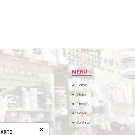
MENU
Home
,
Storia
Prodotti
News
Contatti
×
PARTI