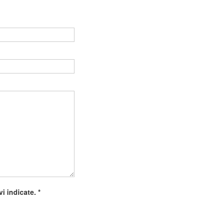
Vuoto
ivi indicate.
*