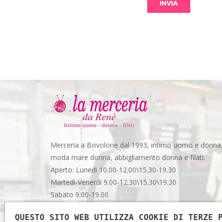
Merceria a Bovolone dal 1993, intimo uomo e donna
moda mare donna, abbigliamento donna e filati.
Aperto: Lunedi 10.00-12.00\15.30-19.30
Martedi-Venerdi 9.00-12.30\15.30\19.30
Sabato 9.00-19.00
Via Garibaldi, 48 - Spazio 3 - Bovolone (VR)
QUESTO SITO WEB UTILIZZA COOKIE DI TERZE 