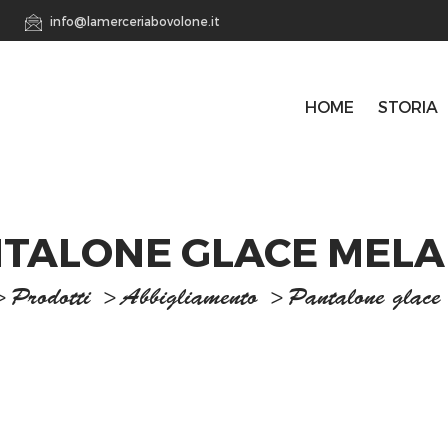
info@lamerceriabovolone.it
HOME
STORIA
TALONE GLACE MEL
>
Prodotti
>
Abbigliamento
>
Pantalone glace