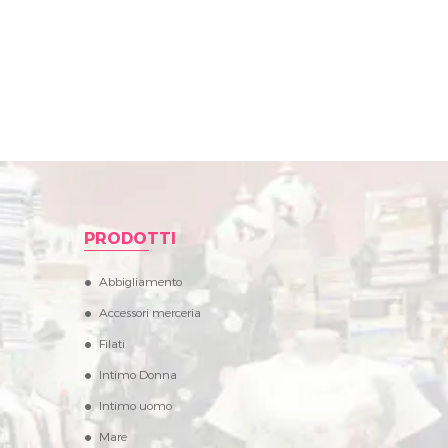
PRODOTTI
Abbigliamento
Accessori merceria
Filati
Intimo Donna
Intimo uomo
Mare