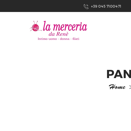
+39 045 7100471
PAN
Home