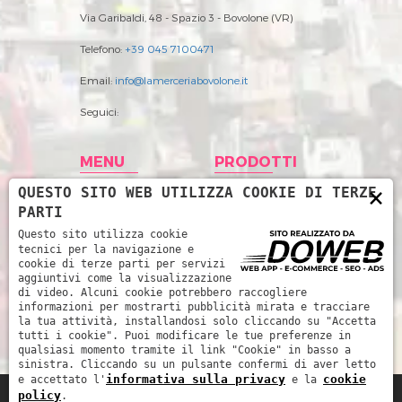
Via Garibaldi, 48 - Spazio 3 - Bovolone (VR)
Telefono:
+39 045 7100471
Email:
info@lamerceriabovolone.it
Seguici:
MENU
PRODOTTI
×
QUESTO SITO WEB UTILIZZA COOKIE DI TERZE
Home
Abbigliamento
PARTI
Storia
Accessori merceria
Questo sito utilizza cookie
tecnici per la navigazione e
Prodotti
Filati
cookie di terze parti per servizi
aggiuntivi come la visualizzazione
News
Intimo Donna
di video. Alcuni cookie potrebbero raccogliere
informazioni per mostrarti pubblicità mirata e tracciare
Contatti
Intimo uomo
la tua attività, installandosi solo cliccando su "Accetta
tutti i cookie". Puoi modificare le tue preferenze in
Mare
qualsiasi momento tramite il link "Cookie" in basso a
sinistra. Cliccando su un pulsante confermi di aver letto
informativa sulla privacy
cookie
e accettato l'
e la
policy
.