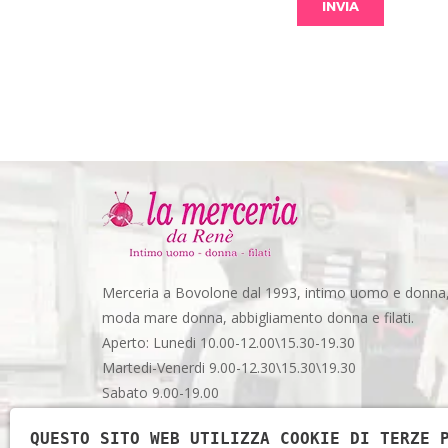
Merceria a Bovolone dal 1993, intimo uomo e donna
moda mare donna, abbigliamento donna e filati.
Aperto: Lunedi 10.00-12.00\15.30-19.30
Martedi-Venerdi 9.00-12.30\15.30\19.30
Sabato 9.00-19.00
Via Garibaldi, 48 - Spazio 3 - Bovolone (VR)
QUESTO SITO WEB UTILIZZA COOKIE DI TERZE 