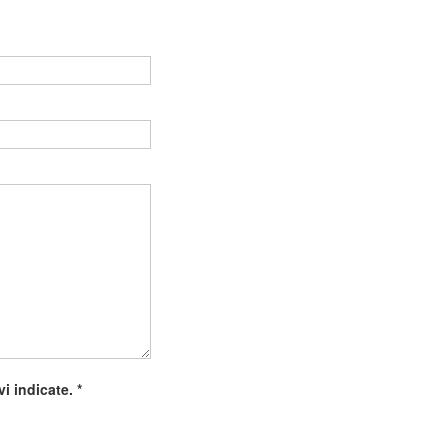
Vuoto
ivi indicate.
*