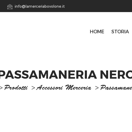
info@lamerceriabovolone.it
HOME
STORIA
PASSAMANERIA NER
>
Prodotti
>
Accessori Merceria
>
Passamaner