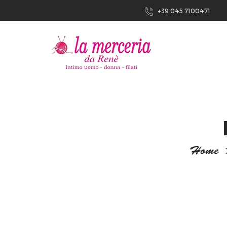
+39 045 7100471
Home