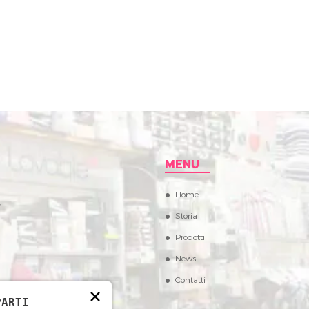
MENU
Home
,
Storia
Prodotti
News
Contatti
×
PARTI