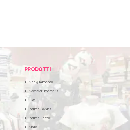
PRODOTTI
Abbigliamento
Accessori merceria
Filati
Intimo Donna
Intimo uomo
Mare