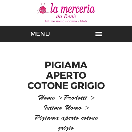
PIGIAMA
APERTO
COTONE GRIGIO
Home
>
Prodotti
>
Intimo Uomo
>
Pigiama aperto cotone
grigio