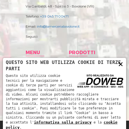
Via Garibaldi, 48 - Spazio 3 - Bovolone (VR)
Telefono:
+39 045 7100471
Email:
info@lamerceriabovolone.it
Seguici:
MENU
PRODOTTI
×
QUESTO SITO WEB UTILIZZA COOKIE DI TERZE
Home
Abbigliamento
PARTI
Storia
Accessori merceria
Questo sito utilizza cookie
tecnici per la navigazione e
Prodotti
Filati
cookie di terze parti per servizi
aggiuntivi come la visualizzazione
News
Intimo Donna
di video. Alcuni cookie potrebbero raccogliere
informazioni per mostrarti pubblicità mirata e tracciare
Contatti
Intimo uomo
la tua attività, installandosi solo cliccando su "Accetta
tutti i cookie". Puoi modificare le tue preferenze in
Mare
qualsiasi momento tramite il link "Cookie" in basso a
sinistra. Cliccando su un pulsante confermi di aver letto
informativa sulla privacy
cookie
e accettato l'
e la
policy
.