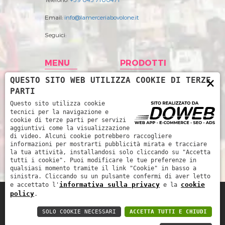
Email:
info@lamerceriabovolone.it
Seguici:
MENU
PRODOTTI
×
QUESTO SITO WEB UTILIZZA COOKIE DI TERZE
Home
Abbigliamento
PARTI
Storia
Accessori merceria
Questo sito utilizza cookie
tecnici per la navigazione e
Prodotti
Filati
cookie di terze parti per servizi
aggiuntivi come la visualizzazione
News
Intimo Donna
di video. Alcuni cookie potrebbero raccogliere
informazioni per mostrarti pubblicità mirata e tracciare
Contatti
Intimo uomo
la tua attività, installandosi solo cliccando su "Accetta
tutti i cookie". Puoi modificare le tue preferenze in
Mare
qualsiasi momento tramite il link "Cookie" in basso a
sinistra. Cliccando su un pulsante confermi di aver letto
informativa sulla privacy
cookie
e accettato l'
e la
policy
.
La Merceria da René di Piccoli Barbara e
SOLO COOKIE NECESSARI
ACCETTA TUTTI E CHIUDI
Marinella snc - P.IVA: 03252510239 -
Informativa sulla privacy
-
Cookie policy