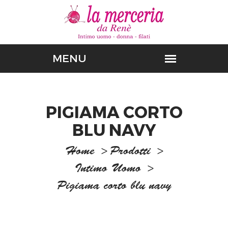
PIGIAMA CORTO
BLU NAVY
Home
>
Prodotti
>
Intimo Uomo
>
Pigiama corto blu navy