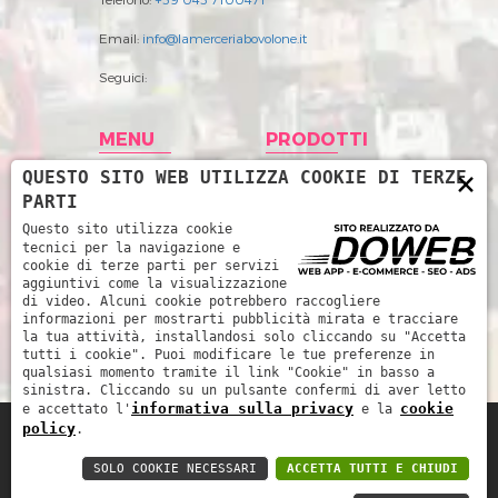
Email:
info@lamerceriabovolone.it
Seguici:
MENU
PRODOTTI
×
QUESTO SITO WEB UTILIZZA COOKIE DI TERZE
Home
Abbigliamento
PARTI
Storia
Accessori merceria
Questo sito utilizza cookie
tecnici per la navigazione e
Prodotti
Filati
cookie di terze parti per servizi
aggiuntivi come la visualizzazione
News
Intimo Donna
di video. Alcuni cookie potrebbero raccogliere
informazioni per mostrarti pubblicità mirata e tracciare
Contatti
Intimo uomo
la tua attività, installandosi solo cliccando su "Accetta
tutti i cookie". Puoi modificare le tue preferenze in
Mare
qualsiasi momento tramite il link "Cookie" in basso a
sinistra. Cliccando su un pulsante confermi di aver letto
informativa sulla privacy
cookie
e accettato l'
e la
policy
.
La Merceria da René di Piccoli Barbara e
SOLO COOKIE NECESSARI
ACCETTA TUTTI E CHIUDI
Marinella snc - P.IVA: 03252510239 -
Informativa sulla privacy
-
Cookie policy