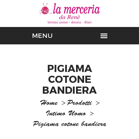
PIGIAMA
COTONE
BANDIERA
Home
>
Prodotti
>
Intimo Uomo
>
Pigiama cotone bandiera