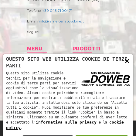
Telefono:
+39 045 7100471
Email:
info@lamerceriabovolone.it
Seguici:
MENU
PRODOTTI
×
QUESTO SITO WEB UTILIZZA COOKIE DI TERZE
Home
Abbigliamento
PARTI
Storia
Accessori merceria
Questo sito utilizza cookie
tecnici per la navigazione e
Prodotti
Filati
cookie di terze parti per servizi
aggiuntivi come la visualizzazione
News
Intimo Donna
di video. Alcuni cookie potrebbero raccogliere
informazioni per mostrarti pubblicità mirata e tracciare
Contatti
Intimo uomo
la tua attività, installandosi solo cliccando su "Accetta
tutti i cookie". Puoi modificare le tue preferenze in
Mare
qualsiasi momento tramite il link "Cookie" in basso a
sinistra. Cliccando su un pulsante confermi di aver letto
informativa sulla privacy
cookie
e accettato l'
e la
policy
.
La Merceria da René di Piccoli Barbara e