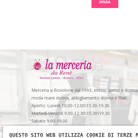
Merceria a Bovolone dal 1993, intimo uomo e donna
moda mare donna, abbigliamento donna e filati.
Aperto: Lunedi 10.00-12.00\15.30-19.30
Martedi-Venerdi 9.00-12.30\15.30\19.30
Sabato 9.00-19.00
Via Garibaldi, 48 - Spazio 3 - Bovolone (VR)
QUESTO SITO WEB UTILIZZA COOKIE DI TERZE 