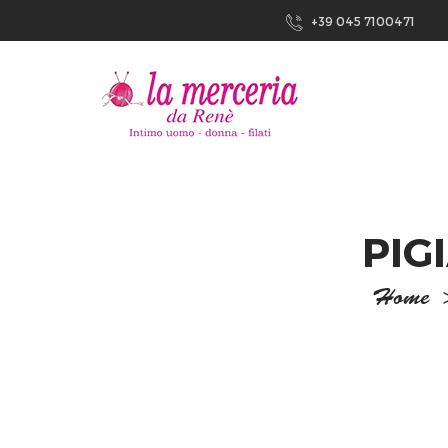
+39 045 7100471
PIG
Home