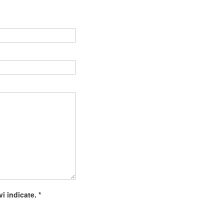
Vuoto
ivi indicate.
*