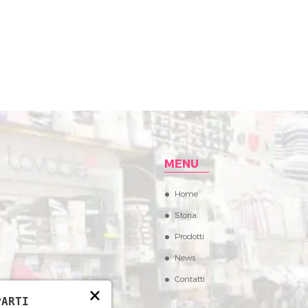
MENU
Home
,
Storia
Prodotti
News
Contatti
×
PARTI