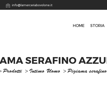
info@lamerceriabovolone.it
HOME
STORIA
IAMA SERAFINO AZZ
>
Prodotti
>
Intimo Uomo
>
Pigiama serafino