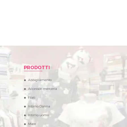
PRODOTTI
Abbigliamento
Accessori merceria
Filati
Intimo Donna
Intimo uomo
Mare