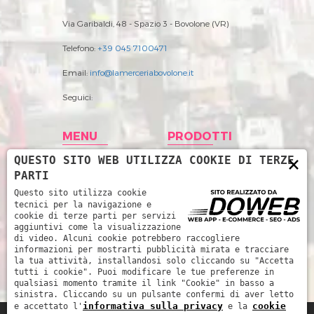
Via Garibaldi, 48 - Spazio 3 - Bovolone (VR)
Telefono:
+39 045 7100471
Email:
info@lamerceriabovolone.it
Seguici:
MENU
PRODOTTI
×
QUESTO SITO WEB UTILIZZA COOKIE DI TERZE
Home
Abbigliamento
PARTI
Storia
Accessori merceria
Questo sito utilizza cookie
tecnici per la navigazione e
Prodotti
Filati
cookie di terze parti per servizi
aggiuntivi come la visualizzazione
News
Intimo Donna
di video. Alcuni cookie potrebbero raccogliere
informazioni per mostrarti pubblicità mirata e tracciare
Contatti
Intimo uomo
la tua attività, installandosi solo cliccando su "Accetta
tutti i cookie". Puoi modificare le tue preferenze in
Mare
qualsiasi momento tramite il link "Cookie" in basso a
sinistra. Cliccando su un pulsante confermi di aver letto
informativa sulla privacy
cookie
e accettato l'
e la