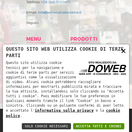
Telefono:
+39 045 7100471
Email:
info@lamerceriabovolone.it
Seguici:
MENU
PRODOTTI
×
QUESTO SITO WEB UTILIZZA COOKIE DI TERZE
Home
Abbigliamento
PARTI
Storia
Accessori merceria
Questo sito utilizza cookie
tecnici per la navigazione e
Prodotti
Filati
cookie di terze parti per servizi
aggiuntivi come la visualizzazione
News
Intimo Donna
di video. Alcuni cookie potrebbero raccogliere
informazioni per mostrarti pubblicità mirata e tracciare
Contatti
Intimo uomo
la tua attività, installandosi solo cliccando su "Accetta
tutti i cookie". Puoi modificare le tue preferenze in
Mare
qualsiasi momento tramite il link "Cookie" in basso a
sinistra. Cliccando su un pulsante confermi di aver letto
informativa sulla privacy
cookie
e accettato l'
e la
policy
.
La Merceria da René di Piccoli Barbara e
SOLO COOKIE NECESSARI
ACCETTA TUTTI E CHIUDI
Marinella snc - P.IVA: 03252510239 -