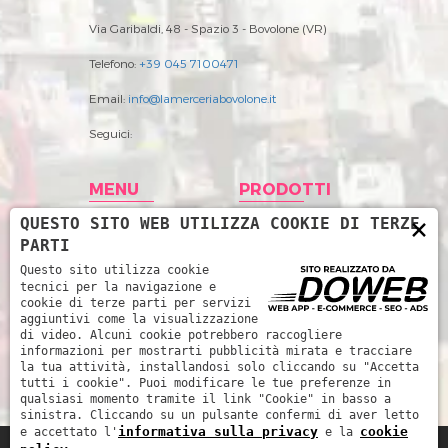
Via Garibaldi, 48 - Spazio 3 - Bovolone (VR)
Telefono:
+39 045 7100471
Email:
info@lamerceriabovolone.it
Seguici:
MENU
PRODOTTI
×
QUESTO SITO WEB UTILIZZA COOKIE DI TERZE
Home
Abbigliamento
PARTI
Storia
Accessori merceria
Questo sito utilizza cookie
tecnici per la navigazione e
Prodotti
Filati
cookie di terze parti per servizi
aggiuntivi come la visualizzazione
News
Intimo Donna
di video. Alcuni cookie potrebbero raccogliere
informazioni per mostrarti pubblicità mirata e tracciare
Contatti
Intimo uomo
la tua attività, installandosi solo cliccando su "Accetta
tutti i cookie". Puoi modificare le tue preferenze in
Mare
qualsiasi momento tramite il link "Cookie" in basso a
sinistra. Cliccando su un pulsante confermi di aver letto
informativa sulla privacy
cookie
e accettato l'
e la