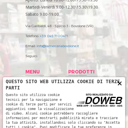
Martedi-Venerdi 9.00-12.30\15.30\19.30
Sabato 9.00-19.00
Via Garibaldi, 48 - Spazio 3 - Bovolone (VR)
Telefono:
+39 045 7100471
Email:
info@lamerceriabovolone.it
Seguici:
MENU
PRODOTTI
×
QUESTO SITO WEB UTILIZZA COOKIE DI TERZE
Home
Abbigliamento
PARTI
Storia
Accessori merceria
Questo sito utilizza cookie
tecnici per la navigazione e
Prodotti
Filati
cookie di terze parti per servizi
aggiuntivi come la visualizzazione
News
Intimo Donna
di video. Alcuni cookie potrebbero raccogliere
informazioni per mostrarti pubblicità mirata e tracciare
Contatti
Intimo uomo
la tua attività, installandosi solo cliccando su "Accetta
tutti i cookie". Puoi modificare le tue preferenze in