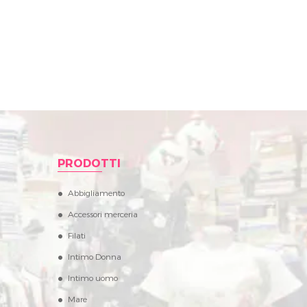
PRODOTTI
Abbigliamento
Accessori merceria
Filati
Intimo Donna
Intimo uomo
Mare