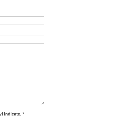
Vuoto
ivi indicate.
*