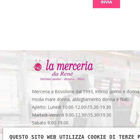
Merceria a Bovolone dal 1993, intimo uomo e donna
moda mare donna, abbigliamento donna e filati.
Aperto: Lunedi 10.00-12.00\15.30-19.30
Martedi-Venerdi 9.00-12.30\15.30\19.30
Sabato 9.00-19.00
Via Garibaldi, 48 - Spazio 3 - Bovolone (VR)
QUESTO SITO WEB UTILIZZA COOKIE DI TERZE 