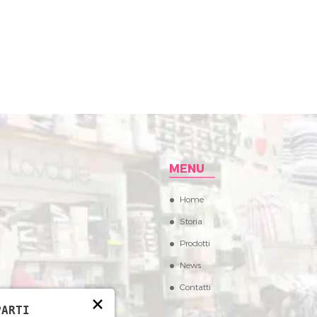
MENU
Home
,
Storia
Prodotti
News
Contatti
×
PARTI