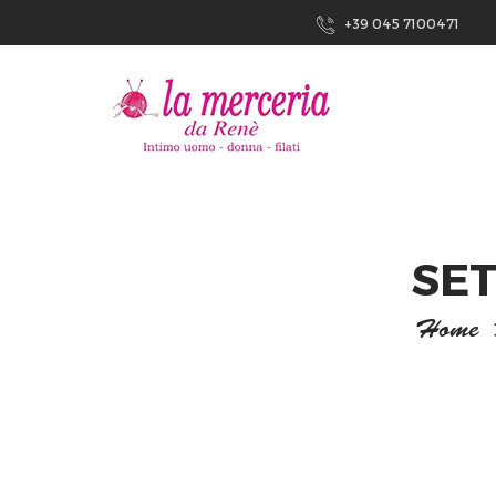
+39 045 7100471
SE
Home