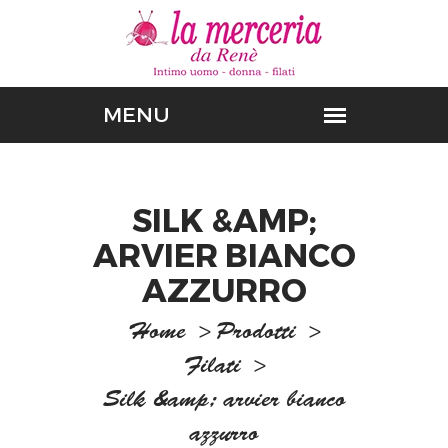
SILK &AMP;
ARVIER BIANCO
AZZURRO
Home
>
Prodotti
>
Filati
>
Silk &amp; arvier bianco
azzurro