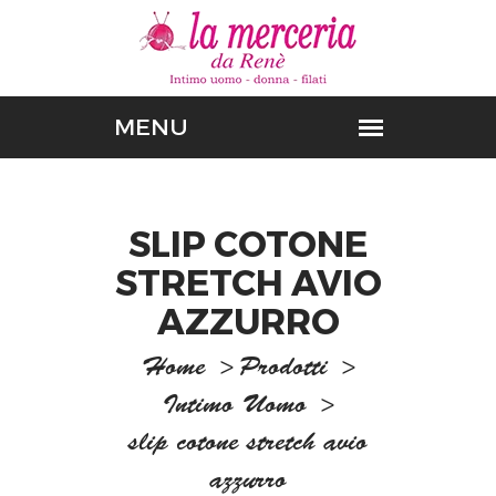
SLIP COTONE
STRETCH AVIO
AZZURRO
Home
>
Prodotti
>
Intimo Uomo
>
slip cotone stretch avio
azzurro