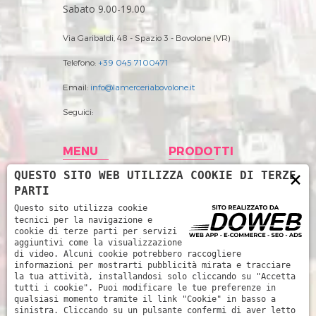
Sabato 9.00-19.00
Via Garibaldi, 48 - Spazio 3 - Bovolone (VR)
Telefono:
+39 045 7100471
Email:
info@lamerceriabovolone.it
Seguici:
MENU
PRODOTTI
×
QUESTO SITO WEB UTILIZZA COOKIE DI TERZE
Home
Abbigliamento
PARTI
Storia
Accessori merceria
Questo sito utilizza cookie
tecnici per la navigazione e
Prodotti
Filati
cookie di terze parti per servizi
aggiuntivi come la visualizzazione
News
Intimo Donna
di video. Alcuni cookie potrebbero raccogliere
informazioni per mostrarti pubblicità mirata e tracciare
Contatti
Intimo uomo
la tua attività, installandosi solo cliccando su "Accetta
tutti i cookie". Puoi modificare le tue preferenze in
Mare
qualsiasi momento tramite il link "Cookie" in basso a
sinistra. Cliccando su un pulsante confermi di aver letto