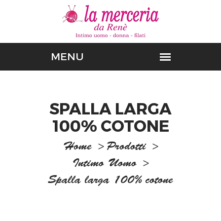
SPALLA LARGA
100% COTONE
Home
>
Prodotti
>
Intimo Uomo
>
Spalla larga 100% cotone