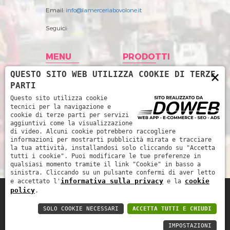
Email:
info@lamerceriabovolone.it
Seguici:
MENU
PRODOTTI
×
QUESTO SITO WEB UTILIZZA COOKIE DI TERZE
Home
Abbigliamento
PARTI
Storia
Accessori merceria
Questo sito utilizza cookie
tecnici per la navigazione e
Prodotti
Filati
cookie di terze parti per servizi
aggiuntivi come la visualizzazione
News
Intimo Donna
di video. Alcuni cookie potrebbero raccogliere
informazioni per mostrarti pubblicità mirata e tracciare
Contatti
Intimo uomo
la tua attività, installandosi solo cliccando su "Accetta
tutti i cookie". Puoi modificare le tue preferenze in
Mare
qualsiasi momento tramite il link "Cookie" in basso a
sinistra. Cliccando su un pulsante confermi di aver letto
informativa sulla privacy
cookie
e accettato l'
e la
policy
.
La Merceria da René di Piccoli Barbara e
SOLO COOKIE NECESSARI
ACCETTA TUTTI E CHIUDI
Marinella snc - P.IVA: 03252510239 -
Informativa sulla privacy
-
Cookie policy
IMPOSTAZIONI