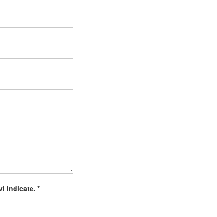
Vuoto
ivi indicate.
*