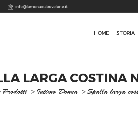
info@lamerceriabovolone.it
HOME
STORIA
LLA LARGA COSTINA 
>
Prodotti
>
Intimo Donna
>
Spalla larga cos