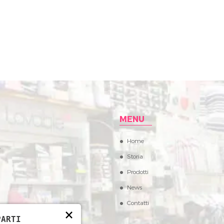
MENU
Home
,
Storia
Prodotti
News
Contatti
×
PARTI