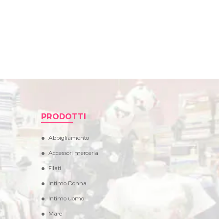
PRODOTTI
Abbigliamento
Accessori merceria
Filati
Intimo Donna
Intimo uomo
Mare