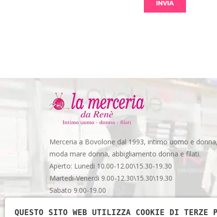
Merceria a Bovolone dal 1993, intimo uomo e donna
moda mare donna, abbigliamento donna e filati.
Aperto: Lunedi 10.00-12.00\15.30-19.30
Martedi-Venerdi 9.00-12.30\15.30\19.30
Sabato 9.00-19.00
Via Garibaldi, 48 - Spazio 3 - Bovolone (VR)
QUESTO SITO WEB UTILIZZA COOKIE DI TERZE 