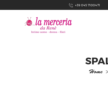
+39 045 7100471
SPA
Home