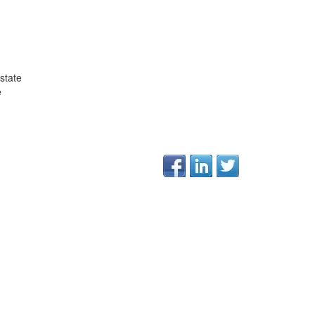
state
e