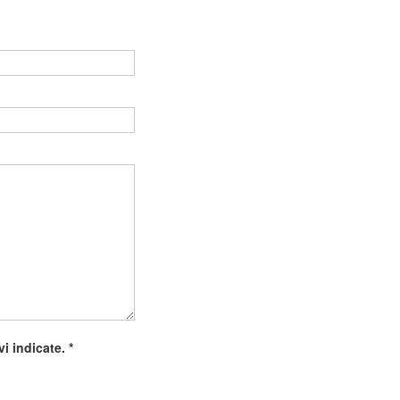
Vuoto
ivi indicate.
*