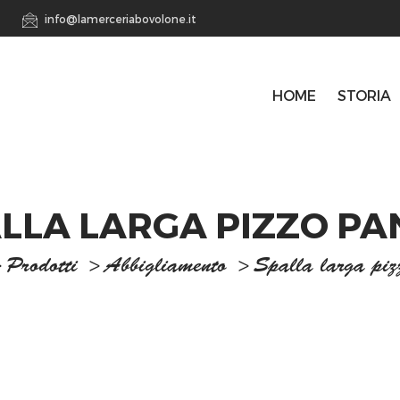
info@lamerceriabovolone.it
HOME
STORIA
LLA LARGA PIZZO P
>
Prodotti
>
Abbigliamento
>
Spalla larga piz