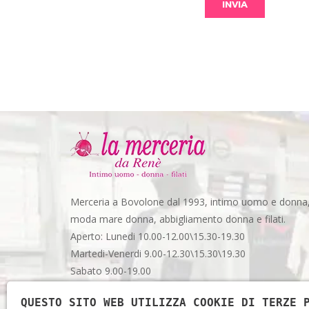
Merceria a Bovolone dal 1993, intimo uomo e donna
moda mare donna, abbigliamento donna e filati.
Aperto: Lunedi 10.00-12.00\15.30-19.30
Martedi-Venerdi 9.00-12.30\15.30\19.30
Sabato 9.00-19.00
Via Garibaldi, 48 - Spazio 3 - Bovolone (VR)
QUESTO SITO WEB UTILIZZA COOKIE DI TERZE 