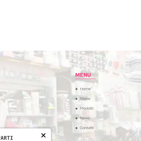
MENU
Home
,
Storia
Prodotti
News
Contatti
×
PARTI