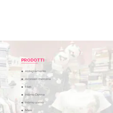
PRODOTTI
Abbigliamento
Accessori merceria
Filati
Intimo Donna
Intimo uomo
Mare