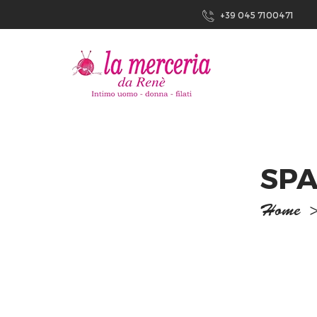
+39 045 7100471
SPA
Home