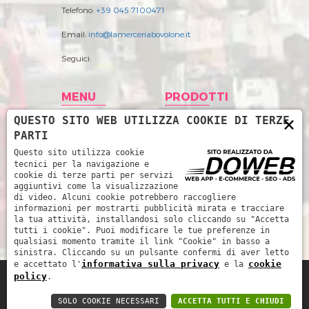
Telefono:
+39 045 7100471
Email:
info@lamerceriabovolone.it
Seguici:
MENU
PRODOTTI
×
QUESTO SITO WEB UTILIZZA COOKIE DI TERZE
Home
Abbigliamento
PARTI
Storia
Accessori merceria
Questo sito utilizza cookie
tecnici per la navigazione e
Prodotti
Filati
cookie di terze parti per servizi
aggiuntivi come la visualizzazione
News
Intimo Donna
di video. Alcuni cookie potrebbero raccogliere
informazioni per mostrarti pubblicità mirata e tracciare
Contatti
Intimo uomo
la tua attività, installandosi solo cliccando su "Accetta
tutti i cookie". Puoi modificare le tue preferenze in
Mare
qualsiasi momento tramite il link "Cookie" in basso a
sinistra. Cliccando su un pulsante confermi di aver letto
informativa sulla privacy
cookie
e accettato l'
e la
policy
.
La Merceria da René di Piccoli Barbara e
SOLO COOKIE NECESSARI
ACCETTA TUTTI E CHIUDI
Marinella snc - P.IVA: 03252510239 -