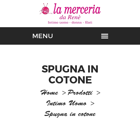
SPUGNA IN
COTONE
Home
>
Prodotti
>
Intimo Uomo
>
Spugna in cotone